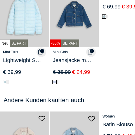
€ 69,99
€ 39,
Neu
BE PART
-30%
BE PART
Mini Girls
Mini Girls
Lightweight Steppjacke mit Kapuze
Jeansjacke mit Stretch
€ 39,99
€ 35,99
€ 24,99
Andere Kunden kauften auch
-38%
Women
Satin Blouson 