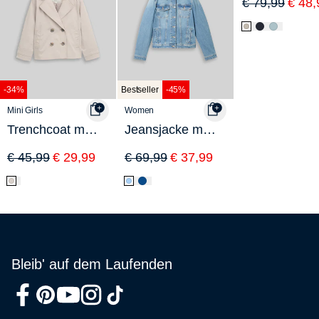
€ 79,99
€ 48,
-34%
Bestseller
-45%
Mini Girls
Women
Trenchcoat mit wasserabweisender Funktion
Jeansjacke mit recycelter Baumwolle
€ 45,99
€ 29,99
€ 69,99
€ 37,99
Bleib' auf dem Laufenden