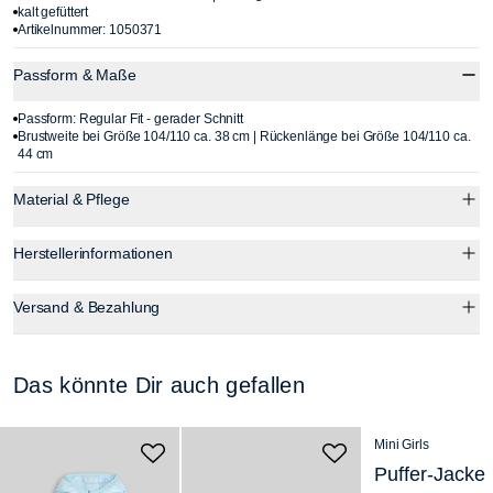
kalt gefüttert
Artikelnummer: 1050371
Passform & Maße
Passform: Regular Fit - gerader Schnitt
Brustweite bei Größe 104/110 ca. 38 cm | Rückenlänge bei Größe 104/110 ca.
44 cm
Material & Pflege
Herstellerinformationen
Versand & Bezahlung
Das könnte Dir auch gefallen
-42%
BE PART
Mini Girls
Pu