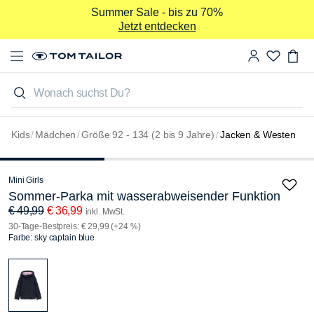
Summer Sale - bis zu 70%
Jetzt entdecken
Wonach suchst Du?
-26%
Kids
/
Mädchen
/
Größe 92 - 134 (2 bis 9 Jahre)
/
Jacken & Westen
Mini Girls
Sommer-Parka mit wasserabweisender Funktion
€ 49,99
€ 36,99
inkl. MwSt.
30-Tage-Bestpreis: € 29,99 (+24 %)
Farbe: sky captain blue